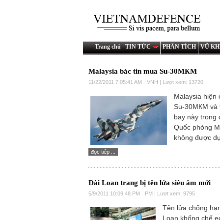
Trang chủ
TIN TỨC
PHÂN TÍCH
VŨ KH
Malaysia bác tin mua Su-30МКМ
11/22/2011 7:05:41 AM
VNH | Lượt xem: 13720
Malaysia hiện
Su-30МКМ và 
bay này trong
Quốc phòng Ma
không được dự
đọc tiếp ...
Đài Loan trang bị tên lửa siêu âm mới
5/9/2011 10:09:48 PM
PM | Lượt xem: 9795
Tên lửa chống hạ
Loan khống chế eo