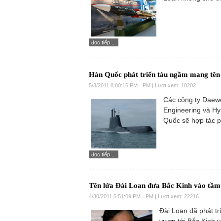
đọc tiếp ...
Hàn Quốc phát triển tàu ngầm mang tên
5/3/2011 8:00:16 PM
PM | Lượt xem: 10202
Các công ty Daewo
Engineering và Hy
Quốc sẽ hợp tác ph
đọc tiếp ...
Tên lửa Đài Loan đưa Bắc Kinh vào tầm
4/30/2011 5:51:09 PM
PM | Lượt xem: 22216
Đài Loan đã phát tr