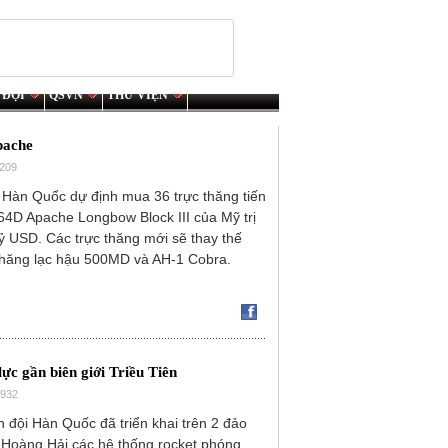
 ĐỘI
QSVN
THƯ VIỆN
pache
7209
 Hàn Quốc dự định mua 36 trực thăng tiến
64D Apache Longbow Block III của Mỹ trị
tỷ USD. Các trực thăng mới sẽ thay thế
 thăng lạc hậu 500MD và AH-1 Cobra.
ực gần biên giới Triều Tiên
6932
 đội Hàn Quốc đã triển khai trên 2 đảo
 Hoàng Hải các hệ thống rocket phóng