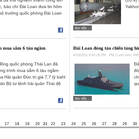
và đã thử nghiệm thành công tên
(20.4)
c, báo chí Đài Loan đưa tin hôm
Yakhon
u bộ trưởng quốc phòng Đài Loan
đọc tiếp ...
ẩn mua sắm 6 tàu ngầm
Đài Loan đóng tàu chiến tàng h
4/19/2011 6:50:28 PM
PM | Lượt xem: 990
 đồng quốc phòng Thái Lan đã
Đà
ng trình mua sắm 6 tàu ngầm
đó
 Hải quân Đức trị giá 7,7 tỷ baht
ch
 do Bộ tư lệnh hải quân Thái đệ
qu
đọc tiếp ...
17
18
19
20
21
22
23
24
25
26
27
28
29
30