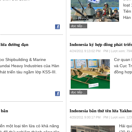
loạt
Tiên
Hàn 
đọc tiếp ...
 lửa đường đạn
Indonesia ký hợp đồng phát triển
4/24/2011 9:13:02 PM
PM | Lượt xem: 794
o Shipbuilding & Marine
Cơ quan 
undai Heavy Industries của Hàn
và Cục Tr
át triển tàu ngầm lớp KSS-III.
đồng hợp 
đọc tiếp ...
 bắn
Indonesia bắn thử tên lửa Yakho
4/20/2011 9:00:17 PM
PM | Lượt xem: 12
iển một loại tên lửa có khả năng
Hải qu