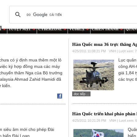
Í
TUYỆT MẬT
CYBERZONE
VUI&LẠ
CHIẾN TRANH
QUÂN
Hàn Quốc mua 36 trực thăng A
4/25/2011 11:08:21 PM
VNH | Lượt xem: 
 chưa có ý định mua thêm một lô
Lục quân
việc ký hợp đồng mua các máy
công AH-
 chuyến thăm Nga của Bộ trưởng
giá 1,84 
laysia Ahmad Zahid Hamidi đã
các trực
 kiến.
đọc tiếp ...
Hàn Quốc triển khai pháo phản l
4/25/2011 10:21:26 PM
VNH | Lượt xem: 
m siêu âm mới cho phép Đài
Quân
 biển Đài Loan.
biển