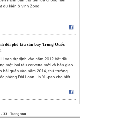
 tiến hành bắn thử tên lửa chống hạm
t dự kiến ở vịnh Zond.
ình đối phó tàu sân bay Trung Quốc
2
i Loan dự định vào năm 2012 bắt đầu
ng một loại tàu corvette mới và bàn giao
o hải quân vào năm 2014, thứ trưởng
ốc phòng Đài Loan Lin Yu-pao cho biết.
/ 33
Trang sau