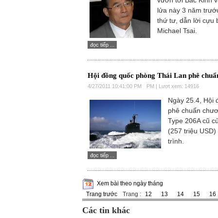
vươn tới Bắc Kinh 
lửa này 3 năm trướ
thứ tư, dẫn lời cự
Michael Tsai.
đọc tiếp ...
Hội đồng quốc phòng Thái Lan phê chu
4/27/2011 10:41:00 PM
PM | Lượt xem: 14916
Ngày 25.4, Hội
phê chuẩn chươ
Type 206A cũ của
(257 triệu USD)
trình.
đọc tiếp ...
Xem bài theo ngày tháng
Trang trước
Trang :
12
13
14
15
16
Các tin khác