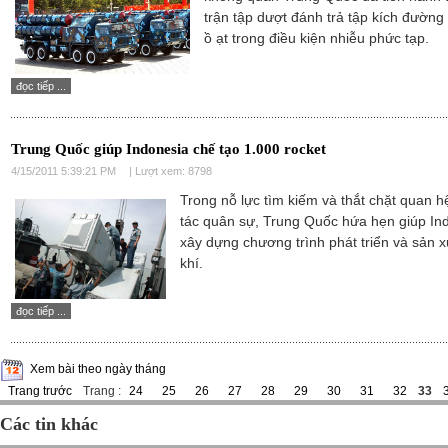
trận tập dượt đánh trả tập kích đường
ồ ạt trong điều kiện nhiễu phức tạp.
đọc tiếp ...
Trung Quốc giúp Indonesia chế tạo 1.000 rocket
4/15/2011 5:39:21 PM
| Lượt xem: 8798
Trong nỗ lực tìm kiếm và thắt chặt quan h
tác quân sự, Trung Quốc hứa hẹn giúp In
xây dựng chương trình phát triển và sản x
khí.
đọc tiếp ...
Xem bài theo ngày tháng
Trang trước
Trang :
24
25
26
27
28
29
30
31
32
33
Các tin khác