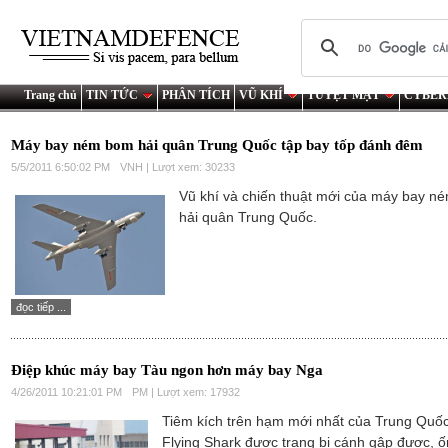
Trang chủ
TIN TỨC
PHÂN TÍCH
VŨ KHÍ
TUYỆT MẬT
CYBER
Máy bay ném bom hải quân Trung Quốc tập bay tốp đánh đêm
5/5/2011 6:50:02 PM
VNH | Lượt xem: 30233
Vũ khí và chiến thuật mới của máy bay n
hải quân Trung Quốc.
đọc tiếp ...
Điệp khúc máy bay Tàu ngon hơn máy bay Nga
4/26/2011 10:21:01 PM
PM | Lượt xem: 17932
Tiêm kích trên hạm mới nhất của Trung Quố
Flying Shark được trang bị cánh gập được, 