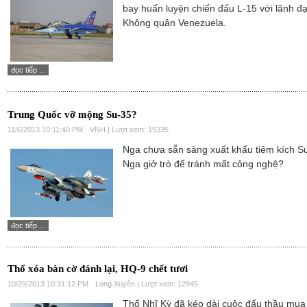
bay huấn luyện chiến đấu L-15 với lãnh đ
Không quân Venezuela.
đọc tiếp ...
Trung Quốc vỡ mộng Su-35?
11/6/2013 10:11:40 PM
VNH | Lượt xem: 19335
Nga chưa sẵn sàng xuất khẩu tiêm kích S
Nga giở trò để tránh mất công nghệ?
đọc tiếp ...
Thổ xóa bàn cờ đánh lại, HQ-9 chết tươi
10/29/2013 10:31:12 PM
Long Xuyên | Lượt xem: 12945
Thổ Nhĩ Kỳ đã kéo dài cuộc đấu thầu mua