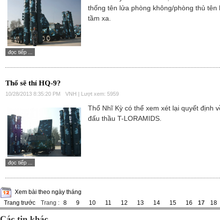
thống tên lửa phòng không/phòng thủ tên 
tầm xa.
đọc tiếp ...
Thổ sẽ thí HQ-9?
10/28/2013 8:35:20 PM
VNH | Lượt xem: 5959
Thổ Nhĩ Kỳ có thể xem xét lại quyết định 
đấu thầu T-LORAMIDS.
đọc tiếp ...
Xem bài theo ngày tháng
Trang trước
Trang :
8
9
10
11
12
13
14
15
16
17
18
Các tin khác