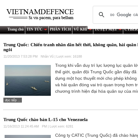
Trang chủ
TIN TỨC
PHÂN TÍCH
VŨ KHÍ
TUYỆT MẬT
CYBER
Trung Quốc: Chiến tranh nhân dân hết thời, không quân, hải quân 
ngôi
11/20/2013 7:53:28 PM
Nhân Vũ | Lượt xem: 16188
Trong khi vẫn duy trì lực lượng lục quân l
thế giới, quân đội Trung Quốc gần đây đã
dựng một học thuyết mới cho phép không
và hải quân đóng vai trò quan trọng hơn t
chương trình hiện đại hóa quân sự của mì
đọc tiếp ...
Trung Quốc chào bán L-15 cho Venezuela
11/16/2013 11:24:45 AM
PM | Lượt xem: 6281
Công ty CATIC (Trung Quốc) đã chào hà