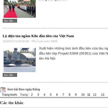
đọc tiếp ...
Lộ diện tàu ngầm Kilo đầu tiên của Việt Nam
10/2/2012 11:32:50 AM
PM | Lượt xem: 33845
Xuất hiện những bức ảnh đầu tiên của tàu 
đầu tiên lớp Projekt 636M (06361) của Việt 
tên Hà Nội.
đọc tiếp ...
Xem bài theo ngày tháng
Trang trước
Trang :
2
3
4
5
6
7
8
9
10
11
12
13
Các tin khác