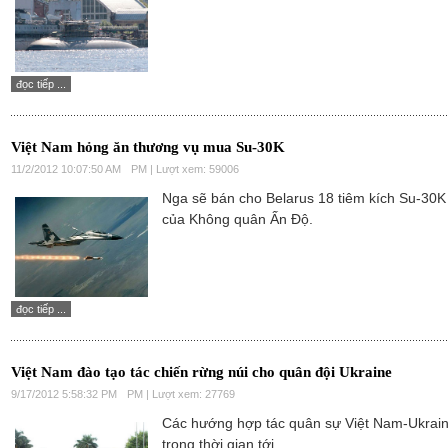
đọc tiếp ...
Việt Nam hỏng ăn thương vụ mua Su-30K
11/2/2012 10:07:50 AM
PM | Lượt xem: 59006
Nga sẽ bán cho Belarus 18 tiêm kích Su-30K
của Không quân Ấn Độ.
đọc tiếp ...
Việt Nam đào tạo tác chiến rừng núi cho quân đội Ukraine
9/17/2012 5:58:32 PM
PM | Lượt xem: 27769
Các hướng hợp tác quân sự Việt Nam-Ukrai
trong thời gian tới.