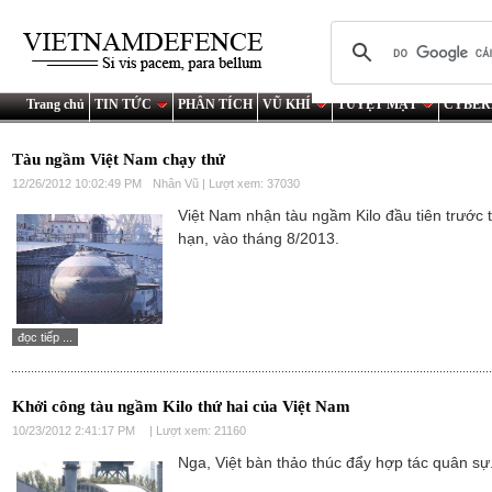
Trang chủ
TIN TỨC
PHÂN TÍCH
VŨ KHÍ
TUYỆT MẬT
CYBER
Tàu ngầm Việt Nam chạy thử
12/26/2012 10:02:49 PM
Nhân Vũ | Lượt xem: 37030
Việt Nam nhận tàu ngầm Kilo đầu tiên trước 
hạn, vào tháng 8/2013.
đọc tiếp ...
Khởi công tàu ngầm Kilo thứ hai của Việt Nam
10/23/2012 2:41:17 PM
| Lượt xem: 21160
Nga, Việt bàn thảo thúc đẩy hợp tác quân sự